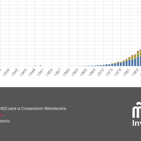
NED para la Cooperación Bibliotecaria
us
.
adroño