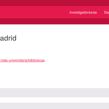
Investigadores/as
De
adrid
ida-universitaria/bibliotecas