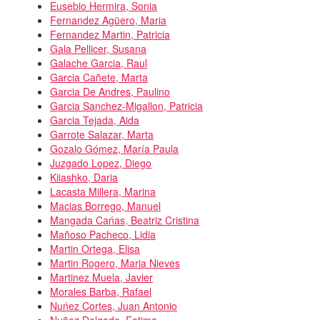
Eusebio Hermira, Sonia
Fernandez Agüero, Maria
Fernandez Martin, Patricia
Gala Pellicer, Susana
Galache Garcia, Raul
Garcia Cañete, Marta
Garcia De Andres, Paulino
Garcia Sanchez-Migallon, Patricia
Garcia Tejada, Aida
Garrote Salazar, Marta
Gozalo Gómez, María Paula
Juzgado Lopez, Diego
Kiiashko, Daria
Lacasta Millera, Marina
Macias Borrego, Manuel
Mangada Cańas, Beatriz Cristina
Mañoso Pacheco, Lidia
Martin Ortega, Elisa
Martin Rogero, Maria Nieves
Martinez Muela, Javier
Morales Barba, Rafael
Nuńez Cortes, Juan Antonio
Nuñez Delgado, Fatima