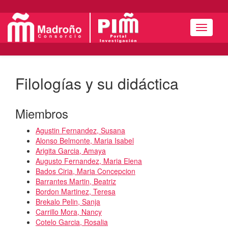
Menú
Filologías y su didáctica
Miembros
Agustin Fernandez, Susana
Alonso Belmonte, Maria Isabel
Arigita Garcia, Amaya
Augusto Fernandez, Maria Elena
Bados Ciria, Maria Concepcion
Barrantes Martin, Beatriz
Bordon Martinez, Teresa
Brekalo Pelin, Sanja
Carrillo Mora, Nancy
Cotelo Garcia, Rosalia