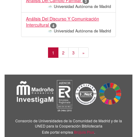
Analisis Del Cambio Familiar
3
Universidad Autónoma de Madrid
Análisis Del Discurso Y Comunicación
Intercultural
4
Universidad Autónoma de Madrid
1
2
3
»
Consorcio de Universidades de la Comunidad de Madrid y de la
UNED para la Cooperación Bibliotecaria
Este portal emplea
Brújula Plus
.