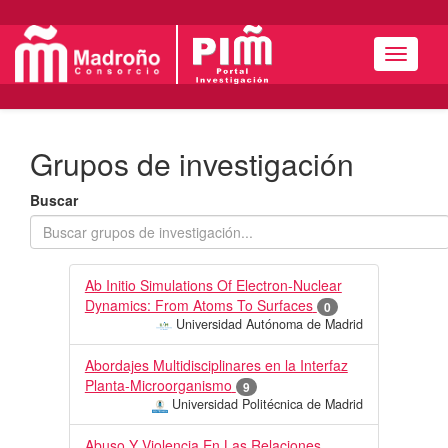
Menú
Grupos de investigación
Buscar
Ab Initio Simulations Of Electron-Nuclear
Dynamics: From Atoms To Surfaces
0
Universidad Autónoma de Madrid
Abordajes Multidisciplinares en la Interfaz
Planta-Microorganismo
9
Universidad Politécnica de Madrid
Abuso Y Violencia En Las Relaciones