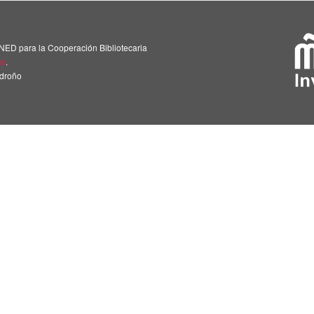
NED para la Cooperación Bibliotecaria
us
.
adroño