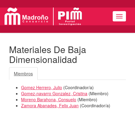
Menú
Materiales De Baja
Dimensionalidad
Miembros
Gomez Herrero, Julio
(
Coordinador/a
)
Gomez-navarro Gonzalez, Cristina
(
Miembro
)
Moreno Barahona, Consuelo
(
Miembro
)
Zamora Abanades, Felix Juan
(
Coordinador/a
)