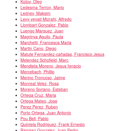
Kotov, Oleg
Ledesma Terron, Mario
Lednev, Maksim
Levy-yeyati Mizrahi, Alfredo
Llombart Gonzalez, Pablo
Luengo Marquez, Juan
Magrinya Aguilo, Paula
Marchetti, Francesca Maria
Martin Cano, Diego
Matute Fernandez-cañadas, Francisco Jesus
Melendez Schofield, Marc
Mendieta Moreno, Jesus Ignacio
Mercebach, Phillip
Merino Troncoso, Jaime
Monreal Velez, Rosa
Moreno Soriano, Esteban
Ortega Cruz, Maria
Ortega Mateo, Jose
Perez Perez, Ruben
Porto Ortega, Juan Antonio
Pou Bell, Pablo
Quintela Rodriguez, Frank Ernesto
Ramirez Gonzalez, Juan Pedro