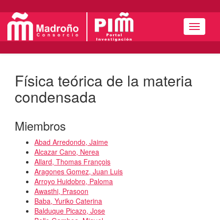
Menú
Física teórica de la materia
condensada
Miembros
Abad Arredondo, Jaime
Alcazar Cano, Nerea
Allard, Thomas François
Aragones Gomez, Juan Luis
Arroyo Huidobro, Paloma
Awasthi, Prasoon
Baba, Yuriko Caterina
Balduque Picazo, Jose