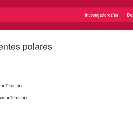
Investigadores/as
De
entes polares
or/Director
)
nador/Director
)