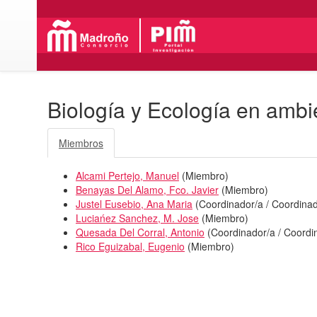
Biología y Ecología en ambi
Miembros
Alcami Pertejo, Manuel
(
Miembro
)
Benayas Del Alamo, Fco. Javier
(
Miembro
)
Justel Eusebio, Ana Maria
(
Coordinador/a / Coordinad
Luciańez Sanchez, M. Jose
(
Miembro
)
Quesada Del Corral, Antonio
(
Coordinador/a / Coordi
Rico Eguizabal, Eugenio
(
Miembro
)