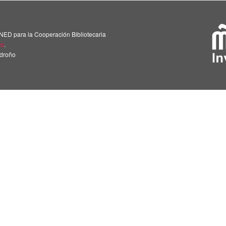
NED para la Cooperación Bibliotecaria
us
.
adroño