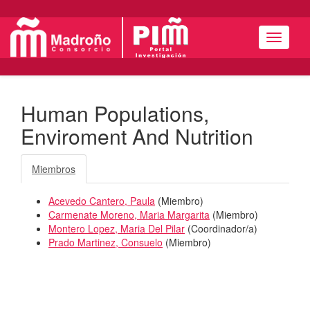
Menú
Human Populations,
Enviroment And Nutrition
Miembros
Acevedo Cantero, Paula
(
Miembro
)
Carmenate Moreno, Maria Margarita
(
Miembro
)
Montero Lopez, Maria Del Pilar
(
Coordinador/a
)
Prado Martinez, Consuelo
(
Miembro
)