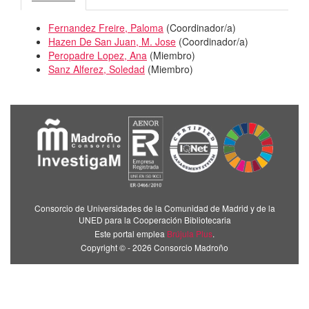
Fernandez Freire, Paloma
(
Coordinador/a
)
Hazen De San Juan, M. Jose
(
Coordinador/a
)
Peropadre Lopez, Ana
(
Miembro
)
Sanz Alferez, Soledad
(
Miembro
)
Consorcio de Universidades de la Comunidad de Madrid y de la
UNED para la Cooperación Bibliotecaria
Este portal emplea
Brújula Plus
.
Copyright © - 2026 Consorcio Madroño