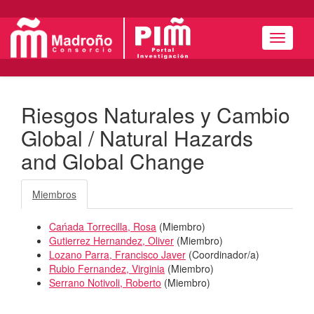
Menú
Riesgos Naturales y Cambio
Global / Natural Hazards
and Global Change
Miembros
Cańada Torrecilla, Rosa
(
Miembro
)
Gutierrez Hernandez, Oliver
(
Miembro
)
Lozano Parra, Francisco Javer
(
Coordinador/a
)
Rubio Fernandez, Virginia
(
Miembro
)
Serrano Notivoli, Roberto
(
Miembro
)