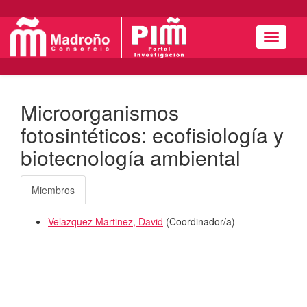
Menú
Microorganismos
fotosintéticos: ecofisiología y
biotecnología ambiental
Miembros
Velazquez Martinez, David
(
Coordinador/a
)