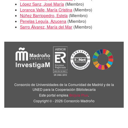
López Sanz, José María
(
Miembro
)
Loranca Valle, María Cristina
(
Miembro
)
Núñez Barriopedro, Estela
(
Miembro
)
Penelas Leguía, Azucena
(
Miembro
)
Sarro Álvarez, María del Mar
(
Miembro
)
Consorcio de Universidades de la Comunidad de Madrid y de la
UNED para la Cooperación Bibliotecaria
Este portal emplea
Brújula Plus
.
Copyright © - 2026 Consorcio Madroño