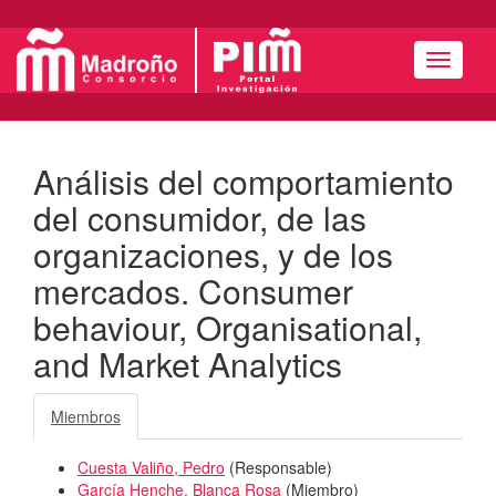
Menú
Análisis del comportamiento
del consumidor, de las
organizaciones, y de los
mercados. Consumer
behaviour, Organisational,
and Market Analytics
Miembros
Cuesta Valiño, Pedro
(
Responsable
)
García Henche, Blanca Rosa
(
Miembro
)