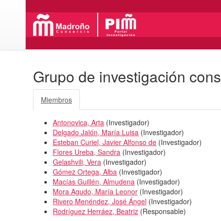
Grupo de investigación con
Miembros
Antonovica, Arta
(
Investigador
)
Delgado Jalón, María Luisa
(
Investigador
)
Esteban Curiel, Javier Alfonso de
(
Investigador
)
Flores Ureba, Sandra
(
Investigador
)
Gelashvili, Vera
(
Investigador
)
Gómez Ortega, Alba
(
Investigador
)
Macías Guillén, Almudena
(
Investigador
)
Mora Agudo, María Leonor
(
Investigador
)
Rivero Menéndez, José Ángel
(
Investigador
)
Rodríguez Herráez, Beatriz
(
Responsable
)