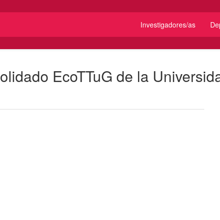
Investigadores/as
De
solidado EcoTTuG de la Universid