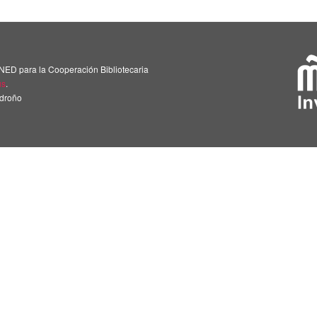
NED para la Cooperación Bibliotecaria
us
.
adroño