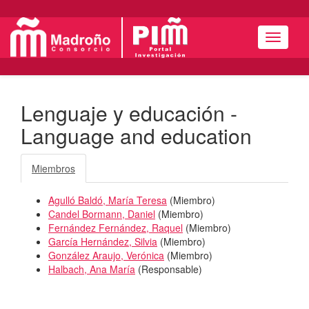
Menú
Lenguaje y educación -
Language and education
Miembros
Agulló Baldó, María Teresa
(
Miembro
)
Candel Bormann, Daniel
(
Miembro
)
Fernández Fernández, Raquel
(
Miembro
)
García Hernández, Silvia
(
Miembro
)
González Araujo, Verónica
(
Miembro
)
Halbach, Ana María
(
Responsable
)