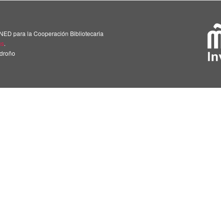
NED para la Cooperación Bibliotecaria
us
.
adroño