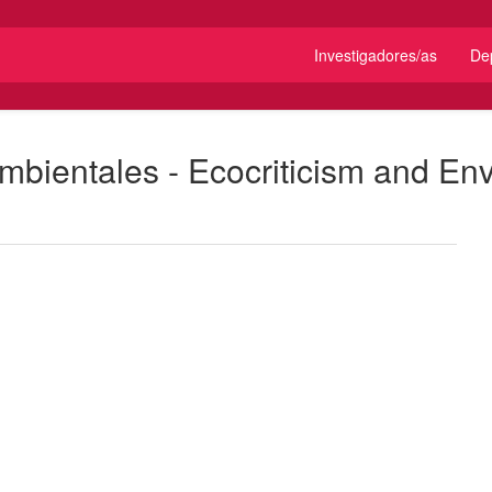
Investigadores/as
De
mbientales - Ecocriticism and En