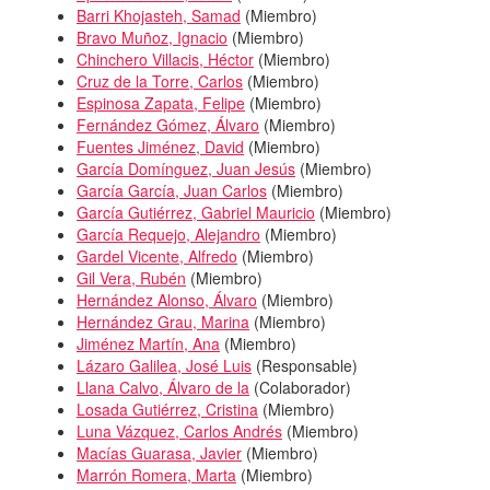
Barri Khojasteh, Samad
(
Miembro
)
Bravo Muñoz, Ignacio
(
Miembro
)
Chinchero Villacis, Héctor
(
Miembro
)
Cruz de la Torre, Carlos
(
Miembro
)
Espinosa Zapata, Felipe
(
Miembro
)
Fernández Gómez, Álvaro
(
Miembro
)
Fuentes Jiménez, David
(
Miembro
)
García Domínguez, Juan Jesús
(
Miembro
)
García García, Juan Carlos
(
Miembro
)
García Gutiérrez, Gabriel Mauricio
(
Miembro
)
García Requejo, Alejandro
(
Miembro
)
Gardel Vicente, Alfredo
(
Miembro
)
Gil Vera, Rubén
(
Miembro
)
Hernández Alonso, Álvaro
(
Miembro
)
Hernández Grau, Marina
(
Miembro
)
Jiménez Martín, Ana
(
Miembro
)
Lázaro Galilea, José Luis
(
Responsable
)
Llana Calvo, Álvaro de la
(
Colaborador
)
Losada Gutiérrez, Cristina
(
Miembro
)
Luna Vázquez, Carlos Andrés
(
Miembro
)
Macías Guarasa, Javier
(
Miembro
)
Marrón Romera, Marta
(
Miembro
)