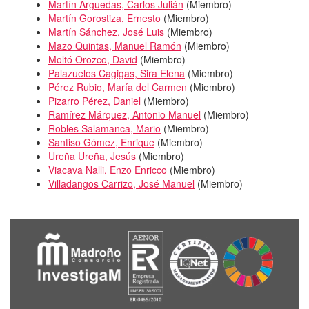
Martín Arguedas, Carlos Julián
(
Miembro
)
Martín Gorostiza, Ernesto
(
Miembro
)
Martín Sánchez, José Luis
(
Miembro
)
Mazo Quintas, Manuel Ramón
(
Miembro
)
Moltó Orozco, David
(
Miembro
)
Palazuelos Cagigas, Sira Elena
(
Miembro
)
Pérez Rubio, María del Carmen
(
Miembro
)
Pizarro Pérez, Daniel
(
Miembro
)
Ramírez Márquez, Antonio Manuel
(
Miembro
)
Robles Salamanca, Mario
(
Miembro
)
Santiso Gómez, Enrique
(
Miembro
)
Ureña Ureña, Jesús
(
Miembro
)
Viacava Nalli, Enzo Enricco
(
Miembro
)
Villadangos Carrizo, José Manuel
(
Miembro
)