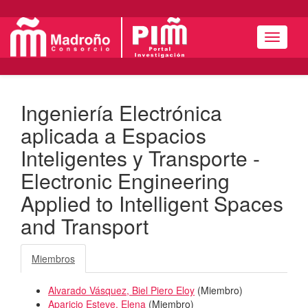
Menú
Ingeniería Electrónica
aplicada a Espacios
Inteligentes y Transporte -
Electronic Engineering
Applied to Intelligent Spaces
and Transport
Miembros
Alvarado Vásquez, Biel Piero Eloy
(
Miembro
)
Aparicio Esteve, Elena
(
Miembro
)