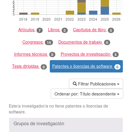
Artículos
Libros
Capítulos de libro
7
0
0
Congresos
Documentos de trabajo
14
0
Informes técnicos
Proyectos de investigación
0
5
Tesis dirigidas
Patentes o licencias de software
0
0
Filtrar Publicaciones
Ordenar por:
Título descendente
Este/a investigador/a no tiene patentes o licencias de
software.
Grupos de investigación