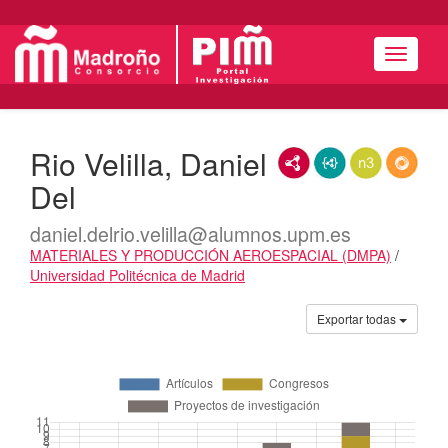
Menú
Rio Velilla, Daniel
RDF/XML
JSON-LD
N3/Turtle
RDF
Del
daniel.delrio.velilla@alumnos.upm.es
MATERIALES Y PRODUCCIÓN AEROESPACIAL (DMPA)
/
Universidad Politécnica de Madrid
Actividades
Exportar todas