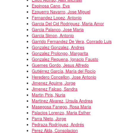
Espinosa Cano, Eva
Ezquerro Navarro, Jose Miguel
Fernandez Lopez, Antonio
Garcia Del Cid Rodriguez, Maria Amor
Garcia Palanco, Jose Maria
Garcia Simon, Antonio
Garrido Fernandez De Vera, Conrado Luis
Gonzalez Gonzalez, Andres
Gonzalez Prolongo, Margarita
Gonzalez Requena, Ignacio Fausto
Guemes Gordo, Jesus Alfredo
Gutiérrez García, María del Rocío
Heredero Concellon, Jose Antonio
Jimenez Aguirre, Jorge
Jimenez Falcao, Sandra
Martin Piris, Nuria
Martinez Alvarez, Ursula Andrea
Masegosa Fanego, Rosa Maria
Palacios Lorenzo, Maria Esther
Parra Nieto, Jorge
Pedraza Rodríguez, Andrés
Perez Alda, Consolacion