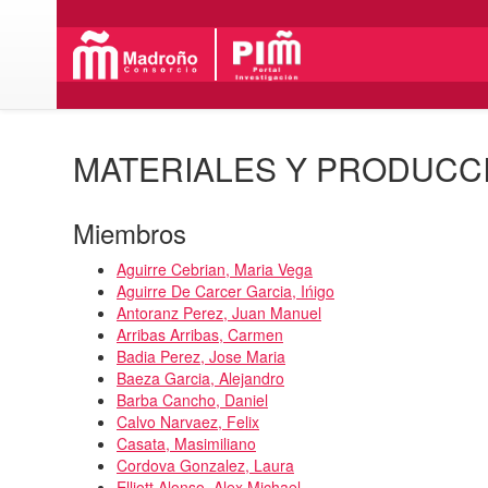
MATERIALES Y PRODUCCI
Miembros
Aguirre Cebrian, Maria Vega
Aguirre De Carcer Garcia, Ińigo
Antoranz Perez, Juan Manuel
Arribas Arribas, Carmen
Badia Perez, Jose Maria
Baeza Garcia, Alejandro
Barba Cancho, Daniel
Calvo Narvaez, Felix
Casata, Masimiliano
Cordova Gonzalez, Laura
Elliott Alonso, Alex Michael