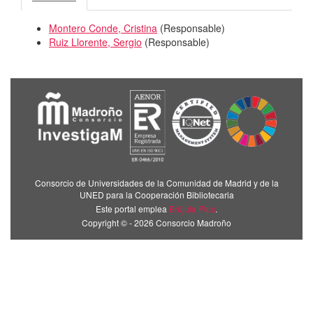
Montero Conde, Cristina
(
Responsable
)
Ruiz Llorente, Sergio
(
Responsable
)
Consorcio de Universidades de la Comunidad de Madrid y de la
UNED para la Cooperación Bibliotecaria
Este portal emplea
Brújula Plus
.
Copyright © - 2026 Consorcio Madroño