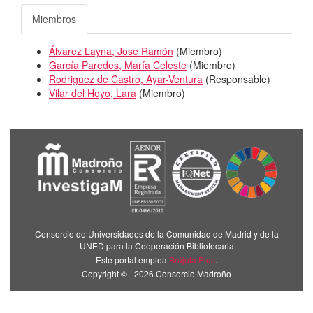
Miembros
Álvarez Layna, José Ramón
(
Miembro
)
García Paredes, María Celeste
(
Miembro
)
Rodriguez de Castro, Ayar-Ventura
(
Responsable
)
Vilar del Hoyo, Lara
(
Miembro
)
Consorcio de Universidades de la Comunidad de Madrid y de la
UNED para la Cooperación Bibliotecaria
Este portal emplea
Brújula Plus
.
Copyright © - 2026 Consorcio Madroño