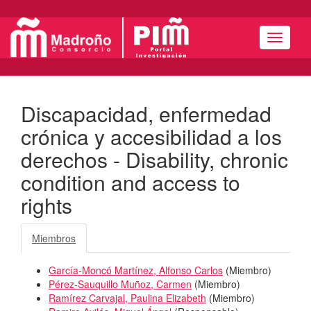
Menú
Discapacidad, enfermedad
crónica y accesibilidad a los
derechos - Disability, chronic
condition and access to
rights
Miembros
García-Moncó Martínez, Alfonso Carlos
(
Miembro
)
Pérez-Sauquillo Muñoz, Carmen
(
Miembro
)
Ramírez Carvajal, Paulina Elizabeth
(
Miembro
)