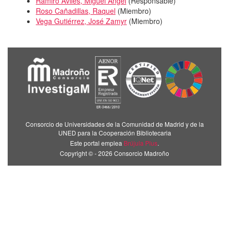
Ramiro Avilés, Miguel Ángel
(
Responsable
)
Roso Cañadillas, Raquel
(
Miembro
)
Vega Gutiérrez, José Zamyr
(
Miembro
)
Consorcio de Universidades de la Comunidad de Madrid y de la
UNED para la Cooperación Bibliotecaria
Este portal emplea
Brújula Plus
.
Copyright © - 2026 Consorcio Madroño