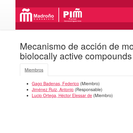
Mecanismo de acción de molé
biolocally active compounds
Miembros
Gago Badenas, Federico
(
Miembro
)
Jiménez Ruiz, Antonio
(
Responsable
)
Lucio Ortega, Héctor Elessar de
(
Miembro
)