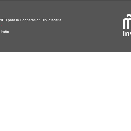
NED para la Cooperación Bibliotecaria
us
.
adroño