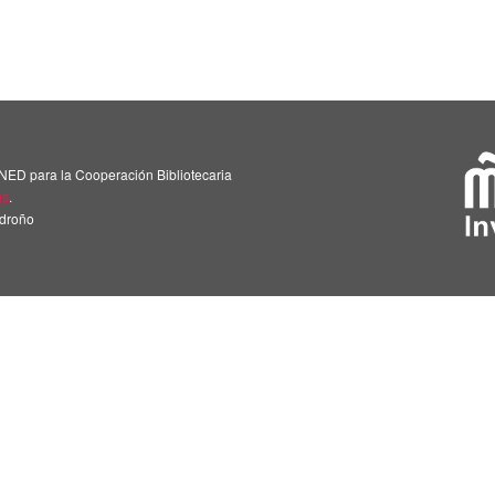
NED para la Cooperación Bibliotecaria
us
.
adroño