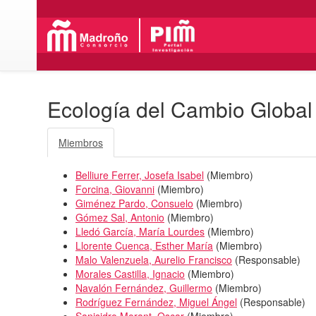
Ecología del Cambio Global
Miembros
Belliure Ferrer, Josefa Isabel
(
Miembro
)
Forcina, Giovanni
(
Miembro
)
Giménez Pardo, Consuelo
(
Miembro
)
Gómez Sal, Antonio
(
Miembro
)
Lledó García, María Lourdes
(
Miembro
)
Llorente Cuenca, Esther María
(
Miembro
)
Malo Valenzuela, Aurelio Francisco
(
Responsable
)
Morales Castilla, Ignacio
(
Miembro
)
Navalón Fernández, Guillermo
(
Miembro
)
Rodríguez Fernández, Miguel Ángel
(
Responsable
)
Sanisidro Morant, Oscar
(
Miembro
)