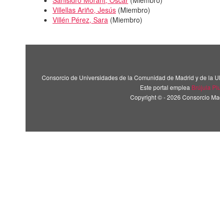
Villellas Ariño, Jesús
(
Miembro
)
Villén Pérez, Sara
(
Miembro
)
Consorcio de Universidades de la Comunidad de Madrid y de la U
Este portal emplea
Brújula Pl
Copyright © - 2026 Consorcio M