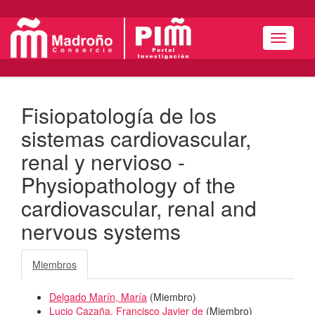
Menú
Fisiopatología de los
sistemas cardiovascular,
renal y nervioso -
Physiopathology of the
cardiovascular, renal and
nervous systems
Miembros
Delgado Marín, María
(
Miembro
)
Lucio Cazaña, Francisco Javier de
(
Miembro
)