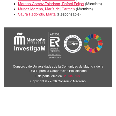
Moreno Gómez-Toledano, Rafael Felipe
(
Miembro
)
Muñoz Moreno, María del Carmen
(
Miembro
)
Saura Redondo, Marta
(
Responsable
)
Consorcio de Universidades de la Comunidad de Madrid y de la
UNED para la Cooperación Bibliotecaria
Este portal emplea
Brújula Plus
.
Copyright © - 2026 Consorcio Madroño