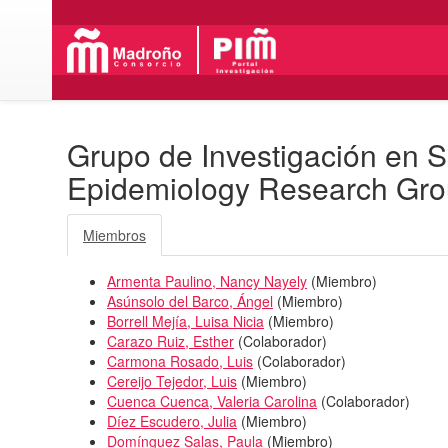
Grupo de Investigación en S
Epidemiology Research Gr
Miembros
Armenta Paulino, Nancy Nayely
(
Miembro
)
Asúnsolo del Barco, Ángel
(
Miembro
)
Borrell Mejía, Luisa Nicia
(
Miembro
)
Carazo Ruiz, Esther
(
Colaborador
)
Carmona Rosado, Luis
(
Colaborador
)
Cereijo Tejedor, Luis
(
Miembro
)
Cuenca Cuenca, Valeria Carolina
(
Colaborador
)
Díez Escudero, Julia
(
Miembro
)
Domínguez Salas, Paula
(
Miembro
)