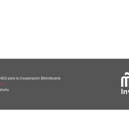
NED para la Cooperación Bibliotecaria
us
.
adroño