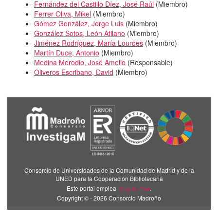
Fernández del Castillo Díez, José Raúl
(
Miembro
)
Ferrer Oliva, Mikel
(
Miembro
)
Gómez González, Jorge Luis
(
Miembro
)
González Sotos, León Atilano
(
Miembro
)
Jiménez Rodríguez, María Lourdes
(
Miembro
)
Martín Duce, Antonio
(
Miembro
)
Medina Merodio, José Amelio
(
Responsable
)
Oliveros Escribano, David
(
Miembro
)
Consorcio de Universidades de la Comunidad de Madrid y de la
UNED para la Cooperación Bibliotecaria
Este portal emplea
Brújula Plus
.
Copyright © - 2026 Consorcio Madroño