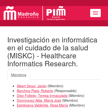
Menú
Investigación en informática
en el cuidado de la salud
(MISKC) - Healthcare
Informatics Research.
Miembros
Albert Segui, Javier
(
Miembro
)
Barchino Plata, Roberto
(
Responsable
)
Díez Folledo, Teresa Inmaculada
(
Miembro
)
Domínguez Alda, María José
(
Miembro
)
Estriégana Valdehita, Rosa María
(
Miembro
)