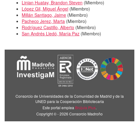
Linian Huatay, Brandon Steven
(
Miembro
)
López Gil, Miguel Ángel
(
Miembro
)
Millán Santiago, Jaime
(
Miembro
)
Pacheco Jerez, Marta
(
Miembro
)
Rodríguez Castillo, Alberto
(
Miembro
)
San Andrés Lledó, María Paz
(
Miembro
)
Consorcio de Universidades de la Comunidad de Madrid y de la
UNED para la Cooperación Bibliotecaria
Este portal emplea
Brújula Plus
.
Copyright © - 2026 Consorcio Madroño