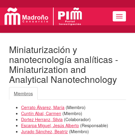
Menú
Miniaturización y
nanotecnología analíticas -
Miniaturization and
Analytical Nanotechnology
Miembros
Cerrato Álvarez, María
(
Miembro
)
Cuntín Abal, Carmen
(
Miembro
)
Dortez Herranz, Silvia
(
Colaborador
)
Escarpa Miguel, Jesús Alberto
(
Responsable
)
Jurado Sánchez, Beatriz
(
Miembro
)