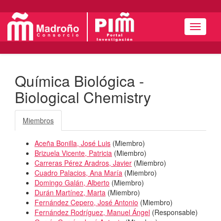
Menú
Química Biológica -
Biological Chemistry
Miembros
Aceña Bonilla, José Luis
(
Miembro
)
Brizuela Vicente, Patricia
(
Miembro
)
Carreras Pérez Aradros, Javier
(
Miembro
)
Cuadro Palacios, Ana María
(
Miembro
)
Domingo Galán, Alberto
(
Miembro
)
Durán Martínez, Marta
(
Miembro
)
Fernández Cepero, José Antonio
(
Miembro
)
Fernández Rodríguez, Manuel Ángel
(
Responsable
)