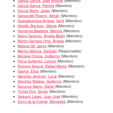
García García, José Antonio
(
Miembro
)
García García, Patricia
(
Miembro
)
García Marin, Javier
(
Miembro
)
Gargantiel Ropero, Adrián
(
Miembro
)
Goieaskoetxea Arriaga, Ilargi
(
Miembro
)
Hipólito Barriuso, Valeria
(
Miembro
)
Humanes Bastante, Marcos
(
Miembro
)
Ibarra Sarango, Ángela Belén
(
Miembro
)
Martín-Serrano Ortiz, Ángela
(
Miembro
)
Mateos Gil, Jaime
(
Miembro
)
Merino Marcos, Estíbaliz
(
Responsable
)
Morales Ortega, Guillermo
(
Miembro
)
Parra Gutiérrez, Lorena
(
Miembro
)
Romero Segura, Rafael Martín
(
Miembro
)
Salvioli, Erica
(
Miembro
)
Sánchez Jiménez, Lucía
(
Miembro
)
Sánchez Mateos, Guillermo
(
Miembro
)
Sucunza Sáenz, David
(
Miembro
)
Torres Oya, Sergio
(
Miembro
)
Vaquero López, Juan José
(
Miembro
)
Zurro de la Fuente, Mercedes
(
Miembro
)