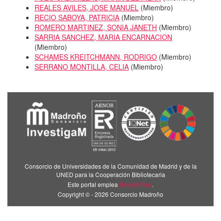
REALES AVILES, JOSE MANUEL
(
Miembro
)
RECIO SABOYA, PATRICIA
(
Miembro
)
ROMERO MARTINEZ, SONIA JANETH
(
Miembro
)
SARRIA SANCHEZ, MARIA ENCARNACION
(
Miembro
)
SCHAMES KREITCHMANN, RODRIGO
(
Miembro
)
SERRANO MONTILLA, CELIA
(
Miembro
)
Consorcio de Universidades de la Comunidad de Madrid y de la
UNED para la Cooperación Bibliotecaria
Este portal emplea
Brújula Plus
.
Copyright © - 2026 Consorcio Madroño