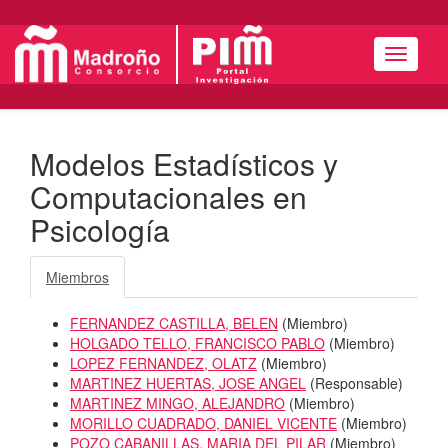
Menú
Modelos Estadísticos y
Computacionales en
Psicología
Miembros
FERNANDEZ CASTILLA, BELEN
(
Miembro
)
HOLGADO TELLO, FRANCISCO PABLO
(
Miembro
)
LOPEZ FERNANDEZ, OLATZ
(
Miembro
)
MARTINEZ HUERTAS, JOSE ANGEL
(
Responsable
)
MARTINEZ MINGO, ALEJANDRO
(
Miembro
)
MORILLO CUADRADO, DANIEL VICENTE
(
Miembro
)
POZO CABANILLAS, MARIA DEL PILAR
(
Miembro
)