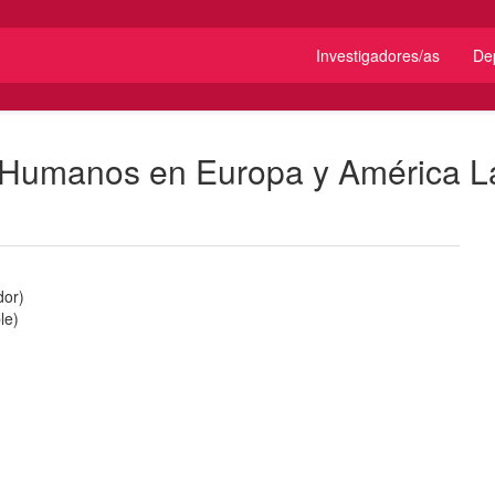
Investigadores/as
De
 Humanos en Europa y América L
dor
)
le
)