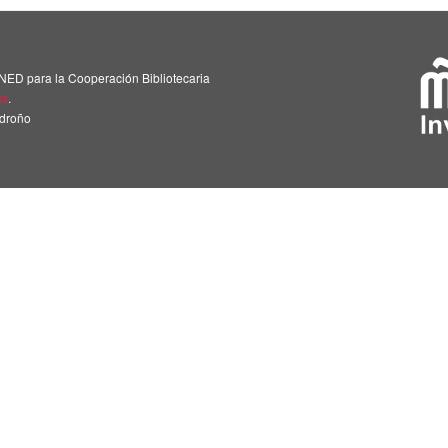
NED para la Cooperación Bibliotecaria
us
.
adroño