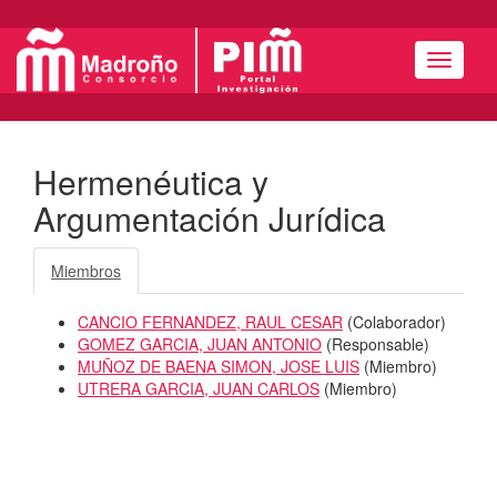
Menú
Hermenéutica y
Argumentación Jurídica
Miembros
CANCIO FERNANDEZ, RAUL CESAR
(
Colaborador
)
GOMEZ GARCIA, JUAN ANTONIO
(
Responsable
)
MUÑOZ DE BAENA SIMON, JOSE LUIS
(
Miembro
)
UTRERA GARCIA, JUAN CARLOS
(
Miembro
)