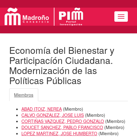
Menú
Economía del Bienestar y
Participacíón Ciudadana.
Modernización de las
Políticas Públicas
Miembros
ABAD ITOIZ, NEREA
(
Miembro
)
CALVO GONZALEZ, JOSE LUIS
(
Miembro
)
CORTIÑAS VAZQUEZ, PEDRO GONZALO
(
Miembro
)
DOUCET SANCHEZ, PABLO FRANCISCO
(
Miembro
)
LOPEZ MARTINEZ, JOSE HUMBERTO
(
Miembro
)