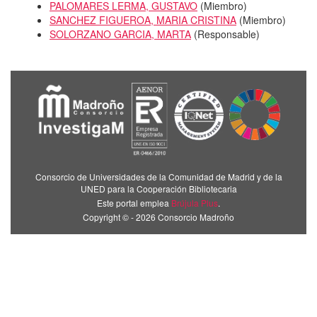
PALOMARES LERMA, GUSTAVO
(
Miembro
)
SANCHEZ FIGUEROA, MARIA CRISTINA
(
Miembro
)
SOLORZANO GARCIA, MARTA
(
Responsable
)
Consorcio de Universidades de la Comunidad de Madrid y de la
UNED para la Cooperación Bibliotecaria
Este portal emplea
Brújula Plus
.
Copyright © - 2026 Consorcio Madroño