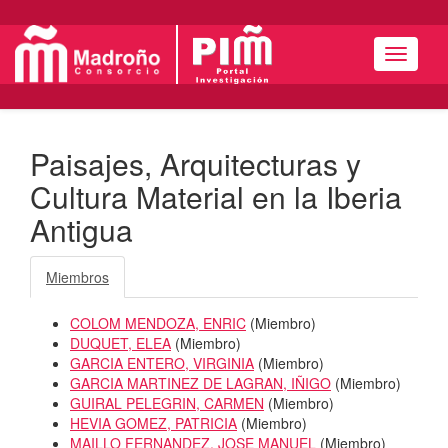
Menú
Paisajes, Arquitecturas y
Cultura Material en la Iberia
Antigua
Miembros
COLOM MENDOZA, ENRIC
(
Miembro
)
DUQUET, ELEA
(
Miembro
)
GARCIA ENTERO, VIRGINIA
(
Miembro
)
GARCIA MARTINEZ DE LAGRAN, IÑIGO
(
Miembro
)
GUIRAL PELEGRIN, CARMEN
(
Miembro
)
HEVIA GOMEZ, PATRICIA
(
Miembro
)
MAILLO FERNANDEZ, JOSE MANUEL
(
Miembro
)