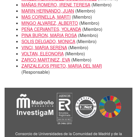
MAÑAS ROMERO, IRENE TERESA
(
Miembro
)
MARIN HERNANDO, JUAN
(
Miembro
)
MAS CORNELLA, MARTI
(
Miembro
)
MINGO ALVAREZ, ALBERTO
(
Miembro
)
PEÑA CERVANTES, YOLANDA
(
Miembro
)
PINA BURON, MARIA ROSA
(
Miembro
)
SOLIS DELGADO, MONICA
(
Miembro
)
VINCI, MARIA SERENA
(
Miembro
)
VOLTAN, ELEONORA
(
Miembro
)
ZARCO MARTINEZ, EVA
(
Miembro
)
ZARZALEJOS PRIETO, MARIA DEL MAR
(
Responsable
)
Consorcio de Universidades de la Comunidad de Madrid y de la