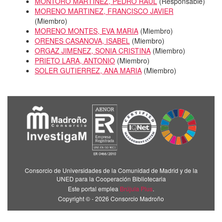
MONTORO MARTINEZ, PEDRO RAUL
(
Responsable
)
MORENO MARTINEZ, FRANCISCO JAVIER
(
Miembro
)
MORENO MONTES, EVA MARIA
(
Miembro
)
ORENES CASANOVA, ISABEL
(
Miembro
)
ORGAZ JIMENEZ, SONIA CRISTINA
(
Miembro
)
PRIETO LARA, ANTONIO
(
Miembro
)
SOLER GUTIERREZ, ANA MARIA
(
Miembro
)
Consorcio de Universidades de la Comunidad de Madrid y de la
UNED para la Cooperación Bibliotecaria
Este portal emplea
Brújula Plus
.
Copyright © - 2026 Consorcio Madroño