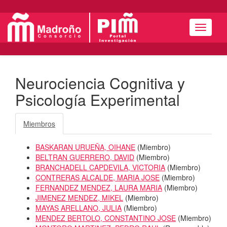
Menú
Neurociencia Cognitiva y
Psicología Experimental
Miembros
BASKARAN URUEÑA, OIHANE
(
Miembro
)
BELTRAN GUERRERO, DAVID
(
Miembro
)
BRANCHADELL CAPDEVILA, VICTORIA
(
Miembro
)
CONTRERAS ALCALDE, MARIA JOSE
(
Miembro
)
FERNANDEZ MENDEZ, LAURA MARIA
(
Miembro
)
JIMENEZ MENDEZ, MIKEL
(
Miembro
)
MAYAS ARELLANO, JULIA
(
Miembro
)
MENDEZ BERTOLO, CONSTANTINO JOSE
(
Miembro
)