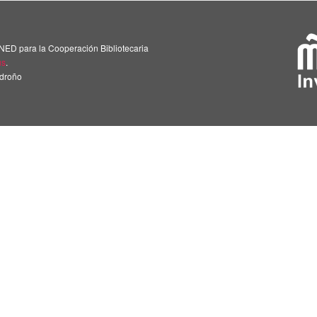
NED para la Cooperación Bibliotecaria
us
.
adroño