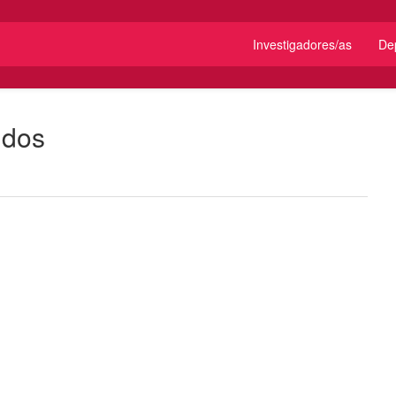
Investigadores/as
De
idos