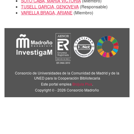
SOTO CABA, MARIA VICTORIA
(
Miembro
)
TUSELL GARCIA, GENOVEVA
(
Responsable
)
VARELLA BRAGA, ARIANE
(
Miembro
)
Consorcio de Universidades de la Comunidad de Madrid y de la
UNED para la Cooperación Bibliotecaria
Este portal emplea
Brújula Plus
.
Copyright © - 2026 Consorcio Madroño