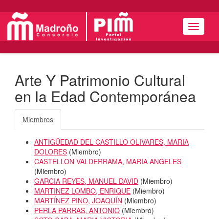
Menú
Arte Y Patrimonio Cultural
en la Edad Contemporánea
Miembros
ANTIGÜEDAD DEL CASTILLO OLIVARES, MARIA
DOLORES
(
Miembro
)
CASTELLON VALDERRAMA, MARIA ANGELES
(
Miembro
)
GARCIA REYES, MANUEL DAVID
(
Miembro
)
MARTINEZ LOMBO, ENRIQUE
(
Miembro
)
MARTÍNEZ PINO, JOAQUÍN
(
Miembro
)
PERLA PARRAS, ANTONIO
(
Miembro
)