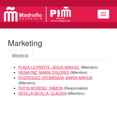
Menú
Marketing
Miembros
PLAZA LLORENTE, JESUS MANUEL
(
Miembro
)
REINA PAZ, MARIA DOLORES
(
Miembro
)
RODRIGUEZ OROMENDIA, MARIA AINHOA
(
Miembro
)
RUFIN MORENO, RAMON
(
Responsable
)
SEVILLA SEVILLA, CLAUDIA
(
Miembro
)