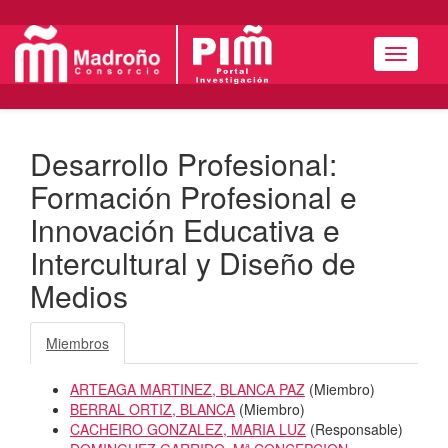
Menú
Desarrollo Profesional:
Formación Profesional e
Innovación Educativa e
Intercultural y Diseño de
Medios
Miembros
ARTEAGA MARTINEZ, BLANCA PAZ
(
Miembro
)
BERRAL ORTIZ, BLANCA
(
Miembro
)
CACHEIRO GONZALEZ, MARIA LUZ
(
Responsable
)