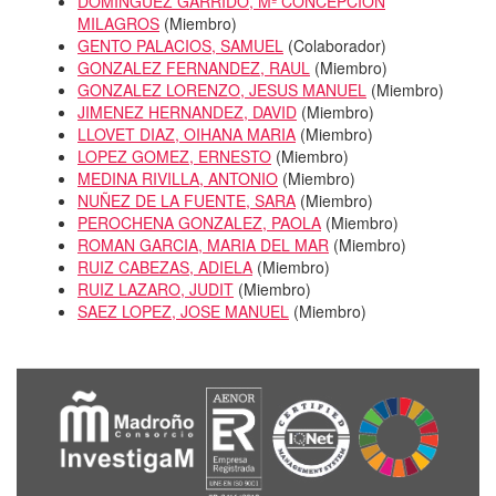
DOMINGUEZ GARRIDO, Mª CONCEPCION
MILAGROS
(
Miembro
)
GENTO PALACIOS, SAMUEL
(
Colaborador
)
GONZALEZ FERNANDEZ, RAUL
(
Miembro
)
GONZALEZ LORENZO, JESUS MANUEL
(
Miembro
)
JIMENEZ HERNANDEZ, DAVID
(
Miembro
)
LLOVET DIAZ, OIHANA MARIA
(
Miembro
)
LOPEZ GOMEZ, ERNESTO
(
Miembro
)
MEDINA RIVILLA, ANTONIO
(
Miembro
)
NUÑEZ DE LA FUENTE, SARA
(
Miembro
)
PEROCHENA GONZALEZ, PAOLA
(
Miembro
)
ROMAN GARCIA, MARIA DEL MAR
(
Miembro
)
RUIZ CABEZAS, ADIELA
(
Miembro
)
RUIZ LAZARO, JUDIT
(
Miembro
)
SAEZ LOPEZ, JOSE MANUEL
(
Miembro
)