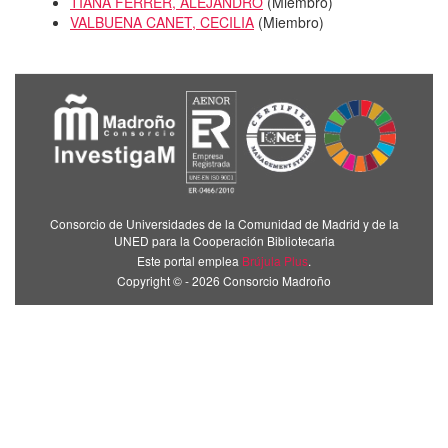
TIANA FERRER, ALEJANDRO
(
Miembro
)
VALBUENA CANET, CECILIA
(
Miembro
)
Consorcio de Universidades de la Comunidad de Madrid y de la
UNED para la Cooperación Bibliotecaria
Este portal emplea
Brújula Plus
.
Copyright © - 2026 Consorcio Madroño