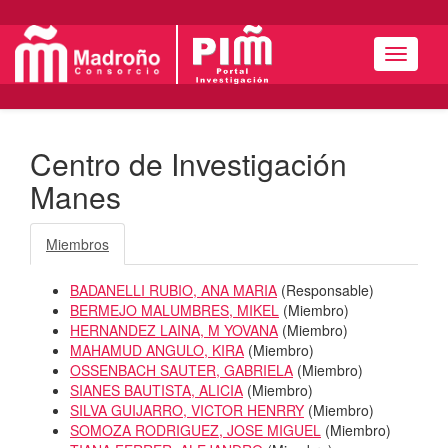
Menú
Centro de Investigación
Manes
Miembros
BADANELLI RUBIO, ANA MARIA
(
Responsable
)
BERMEJO MALUMBRES, MIKEL
(
Miembro
)
HERNANDEZ LAINA, M YOVANA
(
Miembro
)
MAHAMUD ANGULO, KIRA
(
Miembro
)
OSSENBACH SAUTER, GABRIELA
(
Miembro
)
SIANES BAUTISTA, ALICIA
(
Miembro
)
SILVA GUIJARRO, VICTOR HENRRY
(
Miembro
)
SOMOZA RODRIGUEZ, JOSE MIGUEL
(
Miembro
)