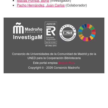
Matías Pompa, Borja
(
Investigador
)
Pacho Hernández, Juan Carlos
(
Colaborador
)
Consorcio de Universidades de la Comunidad de Madrid y de la
UNED para la Cooperación Bibliotecaria
Este portal emplea
Brújula Plus
.
Copyright © - 2026 Consorcio Madroño