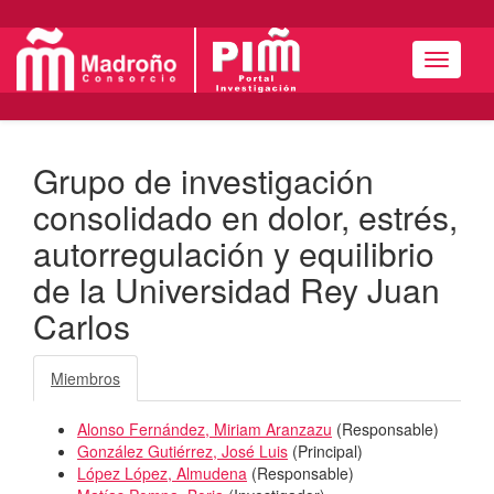
Menú
Grupo de investigación
consolidado en dolor, estrés,
autorregulación y equilibrio
de la Universidad Rey Juan
Carlos
Miembros
Alonso Fernández, Miriam Aranzazu
(
Responsable
)
González Gutiérrez, José Luis
(
Principal
)
López López, Almudena
(
Responsable
)