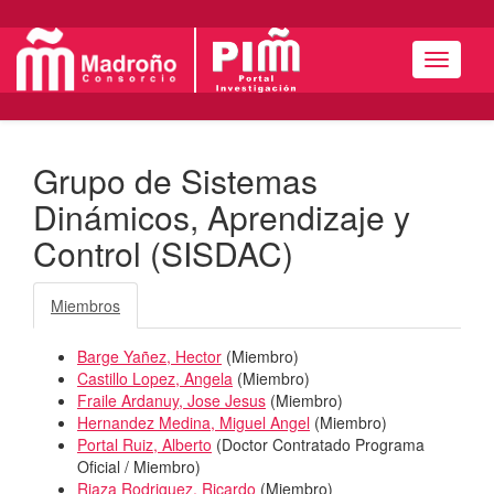
Menú
Grupo de Sistemas
Dinámicos, Aprendizaje y
Control (SISDAC)
Miembros
Barge Yañez, Hector
(
Miembro
)
Castillo Lopez, Angela
(
Miembro
)
Fraile Ardanuy, Jose Jesus
(
Miembro
)
Hernandez Medina, Miguel Angel
(
Miembro
)
Portal Ruiz, Alberto
(
Doctor Contratado Programa
Oficial / Miembro
)
Riaza Rodriguez, Ricardo
(
Miembro
)