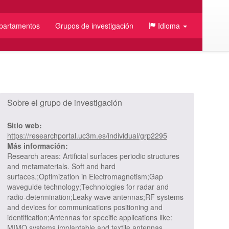
partamentos
Grupos de investigación
Idioma
Sobre el grupo de investigación
Sitio web:
https://researchportal.uc3m.es/individual/grp2295
Más información:
Research areas: Artificial surfaces periodic structures
and metamaterials. Soft and hard
surfaces.;Optimization in Electromagnetism;Gap
waveguide technology;Technologies for radar and
radio-determination;Leaky wave antennas;RF systems
and devices for communications positioning and
identification;Antennas for specific applications like:
MIMO systems implantable and textile antennas