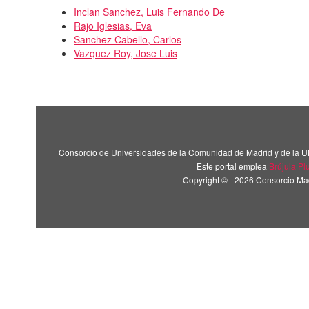
Inclan Sanchez, Luis Fernando De
Rajo Iglesias, Eva
Sanchez Cabello, Carlos
Vazquez Roy, Jose Luis
Consorcio de Universidades de la Comunidad de Madrid y de la U
Este portal emplea
Brújula Pl
Copyright © - 2026 Consorcio M