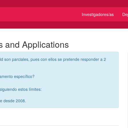
Investigadores/as
De
s and Applications
id son parciales, pues con ellos se pretende responder a 2
tamento específico?
iguiendo estos límites:
re desde 2008.