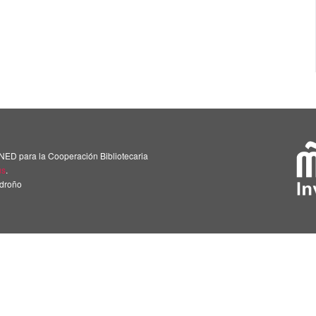
NED para la Cooperación Bibliotecaria
us
.
adroño