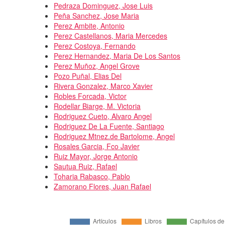
Pedraza Dominguez, Jose Luis
Peña Sanchez, Jose Maria
Perez Ambite, Antonio
Perez Castellanos, Maria Mercedes
Perez Costoya, Fernando
Perez Hernandez, Maria De Los Santos
Perez Muñoz, Angel Grove
Pozo Puñal, Elias Del
Rivera Gonzalez, Marco Xavier
Robles Forcada, Victor
Rodellar Biarge, M. Victoria
Rodriguez Cueto, Alvaro Angel
Rodriguez De La Fuente, Santiago
Rodriguez Mtnez.de Bartolome, Angel
Rosales Garcia, Fco Javier
Ruiz Mayor, Jorge Antonio
Sautua Ruiz, Rafael
Toharia Rabasco, Pablo
Zamorano Flores, Juan Rafael