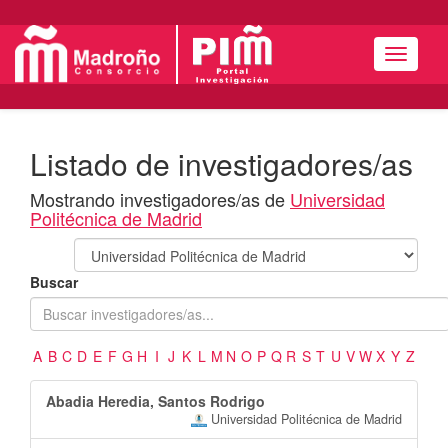
Menú
Listado de investigadores/as
Mostrando investigadores/as de
Universidad
Politécnica de Madrid
Buscar
A
B
C
D
E
F
G
H
I
J
K
L
M
N
O
P
Q
R
S
T
U
V
W
X
Y
Z
Abadia Heredia, Santos Rodrigo
Universidad Politécnica de Madrid