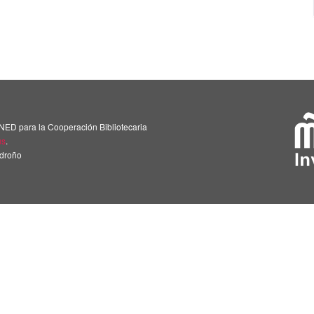
NED para la Cooperación Bibliotecaria
us
.
adroño