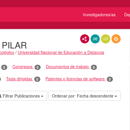
Investigadores/as
De
RDF/XML
JSON-LD
N3/Turtle
RDF
 PILAR
cológico
/
Universidad Nacional de Educación a Distancia
o
Congresos
Documentos de trabajo
0
0
0
Tesis dirigidas
Patentes o licencias de software
0
0
Filtrar Publicaciones
Ordenar por:
Fecha descendente