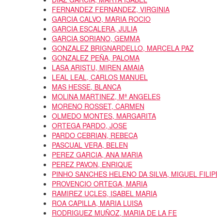
FERNANDEZ FERNANDEZ, VIRGINIA
GARCIA CALVO, MARIA ROCIO
GARCIA ESCALERA, JULIA
GARCIA SORIANO, GEMMA
GONZALEZ BRIGNARDELLO, MARCELA PAZ
GONZALEZ PEÑA, PALOMA
LASA ARISTU, MIREN AMAIA
LEAL LEAL, CARLOS MANUEL
MAS HESSE, BLANCA
MOLINA MARTINEZ, Mª ANGELES
MORENO ROSSET, CARMEN
OLMEDO MONTES, MARGARITA
ORTEGA PARDO, JOSE
PARDO CEBRIAN, REBECA
PASCUAL VERA, BELEN
PEREZ GARCIA, ANA MARIA
PEREZ PAVON, ENRIQUE
PINHO SANCHES HELENO DA SILVA, MIGUEL FILIP
PROVENCIO ORTEGA, MARIA
RAMIREZ UCLES, ISABEL MARIA
ROA CAPILLA, MARIA LUISA
RODRIGUEZ MUÑOZ, MARIA DE LA FE