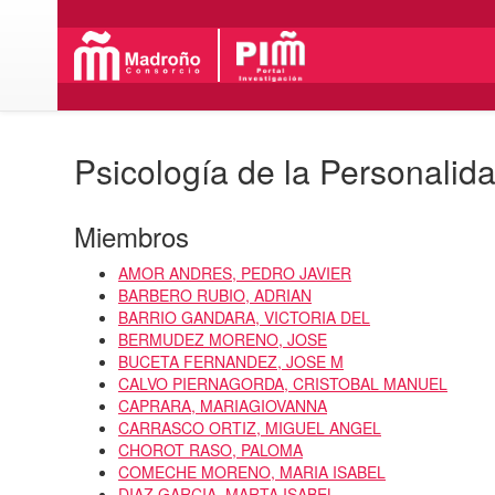
Psicología de la Personalid
Miembros
AMOR ANDRES, PEDRO JAVIER
BARBERO RUBIO, ADRIAN
BARRIO GANDARA, VICTORIA DEL
BERMUDEZ MORENO, JOSE
BUCETA FERNANDEZ, JOSE M
CALVO PIERNAGORDA, CRISTOBAL MANUEL
CAPRARA, MARIAGIOVANNA
CARRASCO ORTIZ, MIGUEL ANGEL
CHOROT RASO, PALOMA
COMECHE MORENO, MARIA ISABEL
DIAZ GARCIA, MARTA ISABEL