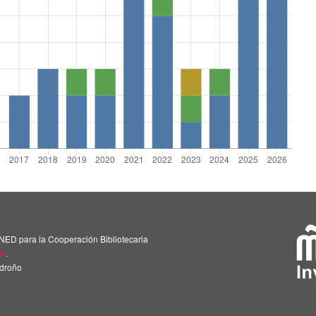
NED para la Cooperación Bibliotecaria
us
.
adroño