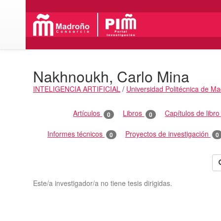
Nakhnoukh, Carlo Mina
INTELIGENCIA ARTIFICIAL
/
Universidad Politécnica de Ma
Actividades
Artículos
Libros
Capítulos de libr
0
0
Informes técnicos
Proyectos de investigación
0
0
Este/a investigador/a no tiene tesis dirigidas.