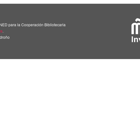
NED para la Cooperación Bibliotecaria
us
.
adroño