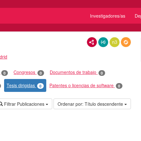
Investigadores/as
De
RDF/XML
JSON-LD
N3/Turtle
RDF
drid
o
Congresos
Documentos de trabajo
0
0
0
Tesis dirigidas
Patentes o licencias de software
0
0
Filtrar Publicaciones
Ordenar por:
Título descendente