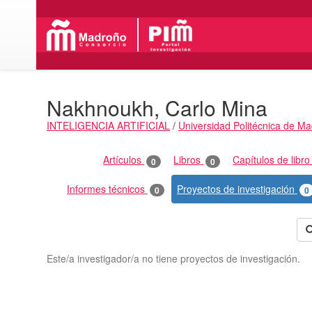
Nakhnoukh, Carlo Mina
INTELIGENCIA ARTIFICIAL
/
Universidad Politécnica de Ma
Actividades
Artículos
Libros
Capítulos de libr
0
0
Informes técnicos
Proyectos de investigación
0
0
Este/a investigador/a no tiene proyectos de investigación.