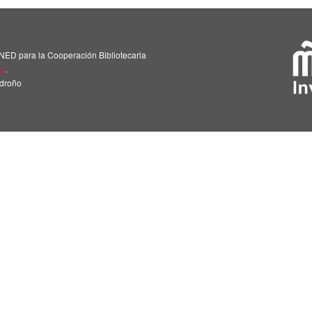
NED para la Cooperación Bibliotecaria
us
.
adroño