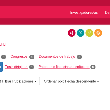
Investigadores/as
De
RDF/XML
JSON-LD
N3/Turtle
RDF
drid
o
Congresos
Documentos de trabajo
0
0
0
Tesis dirigidas
Patentes o licencias de software
0
0
Filtrar Publicaciones
Ordenar por:
Fecha descendente