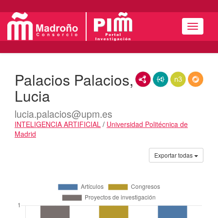
Menú
Palacios Palacios,
RDF/XML
JSON-LD
N3/Turtle
RDF
Lucia
lucia.palacios@upm.es
INTELIGENCIA ARTIFICIAL
/
Universidad Politécnica de
Madrid
Actividades
Exportar todas