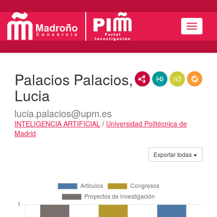
Menú
Palacios Palacios,
RDF/XML
JSON-LD
N3/Turtle
RDF
Lucia
lucia.palacios@upm.es
INTELIGENCIA ARTIFICIAL
/
Universidad Politécnica de
Madrid
Actividades
Exportar todas